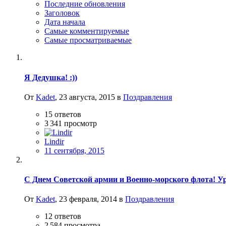
Последние обновления
Заголовок
Дата начала
Самые комментируемые
Самые просматриваемые
Я Дедушка! :))
От
Kadet
,
23 августа, 2015
в
Поздравления
15
ответов
3 341
просмотр
Lindir
11 сентября, 2015
С Днем Советской армии и Военно-морского флота! Ур
От
Kadet
,
23 февраля, 2014
в
Поздравления
12
ответов
2 584
просмотра