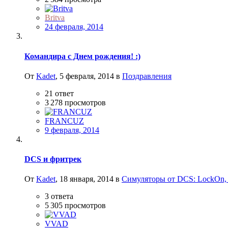
Britva
24 февраля, 2014
Командира с Днем рождения! :)
От
Kadet
,
5 февраля, 2014
в
Поздравления
21
ответ
3 278
просмотров
FRANCUZ
9 февраля, 2014
DCS и фритрек
От
Kadet
,
18 января, 2014
в
Симуляторы от DCS: LockOn, 
3
ответа
5 305
просмотров
VVAD