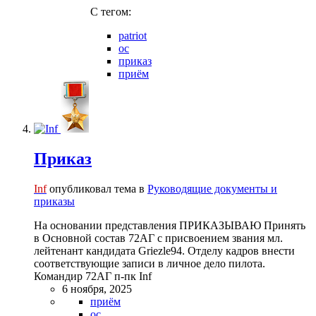
C тегом:
patriot
ос
приказ
приём
Приказ
Inf
опубликовал тема в
Руководящие документы и
приказы
На основании представления ПРИКАЗЫВАЮ Принять
в Основной состав 72АГ с присвоением звания мл.
лейтенант кандидата Griezle94. Отделу кадров внести
соответствующие записи в личное дело пилота.
Командир 72АГ п-пк Inf
6 ноября, 2025
приём
ос