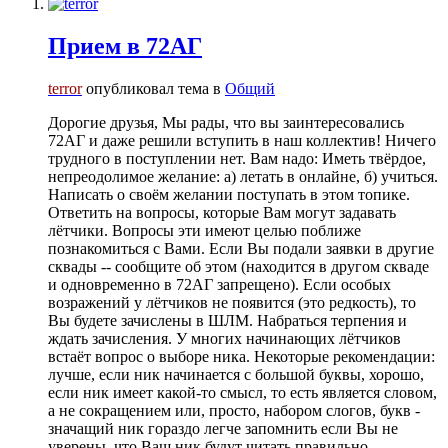
Прием в 72АГ
terror
опубликовал тема в
Общий
Дорогие друзья, Мы рады, что вы заинтересовались
72АГ и даже решили вступить в наш коллектив! Ничего
трудного в поступлении нет. Вам надо: Иметь твёрдое,
непреодолимое желание: а) летать в онлайне, б) учиться.
Написать о своём желании поступать в этом топике.
Ответить на вопросы, которые Вам могут задавать
лётчики. Вопросы эти имеют целью поближе
познакомиться с Вами. Если Вы подали заявки в другие
сквады -- сообщите об этом (находится в другом скваде
и одновременно в 72АГ запрещено). Если особых
возражений у лётчиков не появится (это редкость), то
Вы будете зачислены в ШЛМ. Набраться терпения и
ждать зачисления. У многих начинающих лётчиков
встаёт вопрос о выборе ника. Некоторые рекомендации:
лучше, если ник начинается с большой буквы, хорошо,
если ник имеет какой-то смысл, то есть является словом,
а не сокращением или, просто, набором слогов, букв -
значащий ник гораздо легче запомнить если Вы не
уверены, что Ваш ник будут читать правильно,