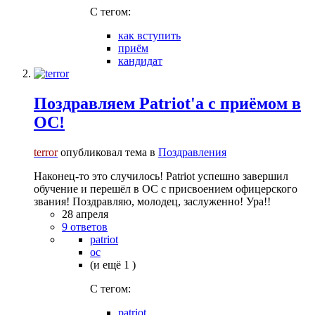
C тегом:
как вступить
приём
кандидат
Поздравляем Patriot'а с приёмом в
ОС!
terror
опубликовал тема в
Поздравления
Наконец-то это случилось! Patriot успешно завершил
обучение и перешёл в ОС с присвоением офицерского
звания! Поздравляю, молодец, заслуженно! Ура!!
28 апреля
9 ответов
patriot
ос
(и ещё 1 )
C тегом:
patriot