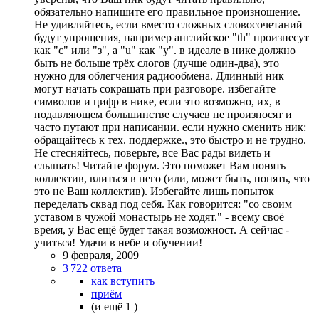
обязательно напишите его правильное произношение.
Не удивляйтесь, если вместо сложных словосочетаний
будут упрощения, например английское "th" произнесут
как "с" или "з", а "u" как "у". в идеале в нике должно
быть не больше трёх слогов (лучше один-два), это
нужно для облегчения радиообмена. Длинный ник
могут начать сокращать при разговоре. избегайте
символов и цифр в нике, если это возможно, их, в
подавляющем большинстве случаев не произносят и
часто путают при написании. если нужно сменить ник:
обращайтесь к тех. поддержке., это быстро и не трудно.
Не стесняйтесь, поверьте, все Вас рады видеть и
слышать! Читайте форум. Это поможет Вам понять
коллектив, влиться в него (или, может быть, понять, что
это не Ваш коллектив). Избегайте лишь попыток
переделать сквад под себя. Как говорится: "со своим
уставом в чужой монастырь не ходят." - всему своё
время, у Вас ещё будет такая возможност. А сейчас -
учиться! Удачи в небе и обучении!
9 февраля, 2009
3 722 ответа
как вступить
приём
(и ещё 1 )