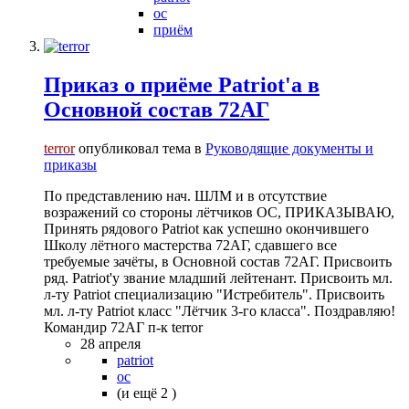
ос
приём
Приказ о приёме Patriot'а в
Основной состав 72АГ
terror
опубликовал тема в
Руководящие документы и
приказы
По представлению нач. ШЛМ и в отсутствие
возражений со стороны лётчиков ОС, ПРИКАЗЫВАЮ,
Принять рядового Patriot как успешно окончившего
Школу лётного мастерства 72АГ, сдавшего все
требуемые зачёты, в Основной состав 72АГ. Присвоить
ряд. Patriot'у звание младший лейтенант. Присвоить мл.
л-ту Patriot специализацию "Истребитель". Присвоить
мл. л-ту Patriot класс "Лётчик 3-го класса". Поздравляю!
Командир 72АГ п-к terror
28 апреля
patriot
ос
(и ещё 2 )