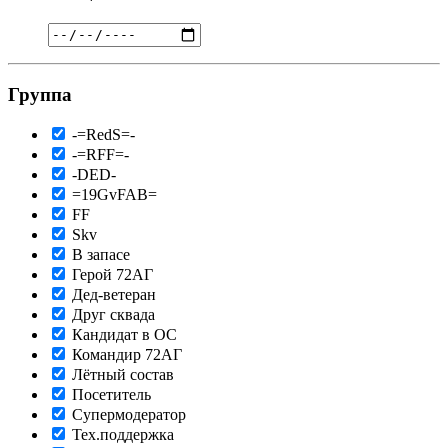
Группа
-=RedS=-
-=RFF=-
-DED-
=19GvFAB=
FF
Skv
В запасе
Герой 72АГ
Дед-ветеран
Друг сквада
Кандидат в ОС
Командир 72АГ
Лётный состав
Посетитель
Супермодератор
Тех.поддержка