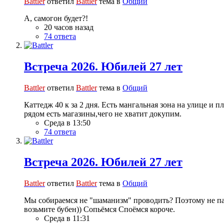
Battler
ответил
Battler
тема в
Общий
А, самогон будет?!
20 часов назад
74 ответа
Встреча 2026. Юбилей 27 лет
Battler
ответил
Battler
тема в
Общий
Каттедж 40 к за 2 дня. Есть мангальная зона на улице и 
рядом есть магазины,чего не хватит докупим.
Среда в 13:50
74 ответа
Встреча 2026. Юбилей 27 лет
Battler
ответил
Battler
тема в
Общий
Мы собираемся не "шаманизм" проводить? Поэтому не парь
возьмите бубен)) Сопьёмся Споёмся короче.
Среда в 11:31